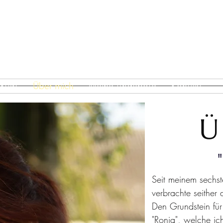
LENA SCHMITZ
GANZHEITLICHE PFERDE
Start
Über mich
Meine Angebote
Kontakt
Ü
"
Seit meinem sechst
verbrachte seither 
Den Grundstein für
"Ronja", welche ic