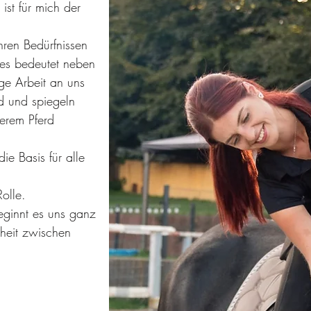
ist für mich der
hren Bedürfnissen
ies bedeutet neben
ige Arbeit an uns
nd und spiegeln
serem Pferd
e Basis für alle
olle.
eginnt es uns ganz
nheit zwischen