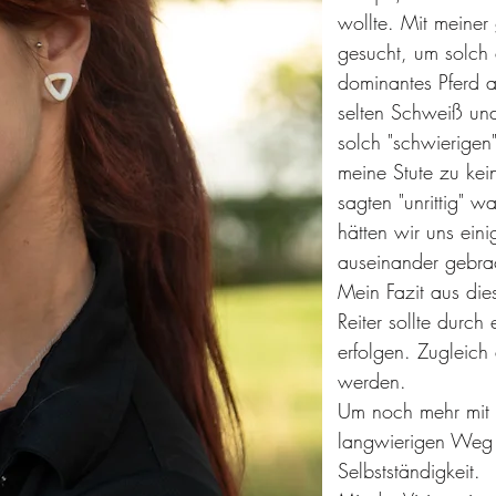
wollte. Mit meiner
gesucht, um solch e
dominantes
Pferd a
selten Schweiß und
solch "schwierige
meine Stute zu ke
sagten "unrittig" w
hätten wir uns ei
auseinander
gebrac
Mein Fazit aus die
Reiter sollte durch
erfolgen. Zugleich
werden.
Um noch mehr mit 
langwierigen
Weg z
Selbstständigkeit.