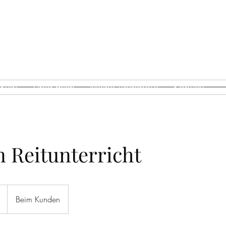
LENA SCHMITZ
GANZHEITLICHE PFERDE
Start
Über mich
Meine Angebote
Kontakt
 Reitunterricht
Beim Kunden