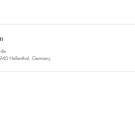
en
.de
40 Hellenthal, Germany
Unternehmen
Hof Eifelsonne GmbH
Philipp Schmitz - Barhufpfleger